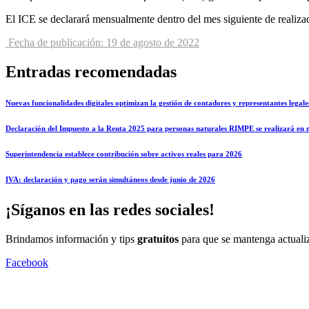
El ICE se declarará mensualmente dentro del mes siguiente de realizad
Fecha de publicación: 19 de agosto de 2022
Entradas recomendadas
Nuevas funcionalidades digitales optimizan la gestión de contadores y representantes legale
Declaración del Impuesto a la Renta 2025 para personas naturales RIMPE se realizará en
Superintendencia establece contribución sobre activos reales para 2026
IVA: declaración y pago serán simultáneos desde junio de 2026
¡Síganos en las redes sociales!
Brindamos información y tips
gratuitos
para que se mantenga actuali
Facebook